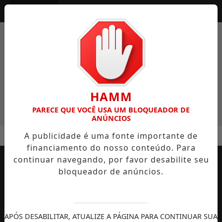
Entrar
HAMM
PARECE QUE VOCÊ USA UM BLOQUEADOR DE
ANÚNCIOS
MENU
AR E POUCA HIDRATAÇÃO: OS ERROS QUE PODEM PREJUDICAR
A publicidade é uma fonte importante de
financiamento do nosso conteúdo. Para
EM ALTA
continuar navegando, por favor desabilite seu
bloqueador de anúncios.
APÓS DESABILITAR, ATUALIZE A PÁGINA PARA CONTINUAR SUA
AUTOMOBILISMO
TEMPORADA DE
DIREITOS
S