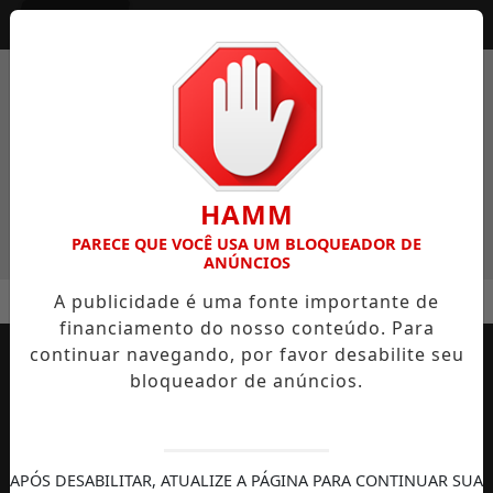
Entrar
HAMM
PARECE QUE VOCÊ USA UM BLOQUEADOR DE
ANÚNCIOS
MENU
ENTE IDEAL SEM CAIR EM GOLPES
POLÍCIA CIVIL DE SAN
A publicidade é uma fonte importante de
financiamento do nosso conteúdo. Para
EM ALTA
continuar navegando, por favor desabilite seu
bloqueador de anúncios.
APÓS DESABILITAR, ATUALIZE A PÁGINA PARA CONTINUAR SUA
AUTOMOBILISMO
TEMPORADA DE
DIREITOS
S