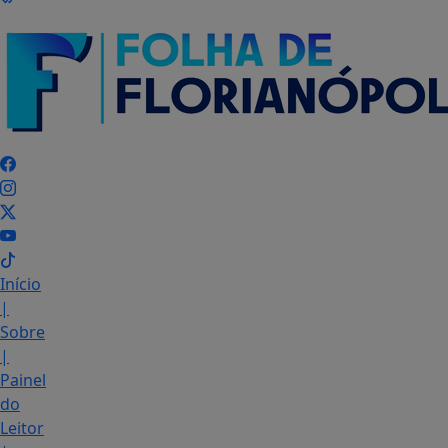
Início
|
Sobre
|
Painel
do
Leitor