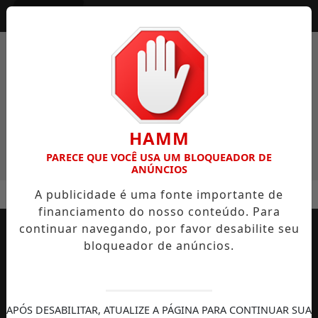
Entrar
HAMM
PARECE QUE VOCÊ USA UM BLOQUEADOR DE
ANÚNCIOS
MENU
ÁVER É CONDENADO PELO TRIBUNAL DO JÚRI A 15 ANOS DE 
A publicidade é uma fonte importante de
financiamento do nosso conteúdo. Para
EM ALTA
continuar navegando, por favor desabilite seu
bloqueador de anúncios.
APÓS DESABILITAR, ATUALIZE A PÁGINA PARA CONTINUAR SUA
AUTOMOBILISMO
TEMPORADA DE
DIREITOS
S