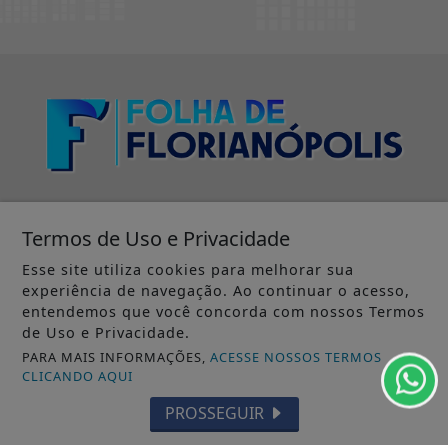
Termos de Uso e Privacidade
Esse site utiliza cookies para melhorar sua
experiência de navegação. Ao continuar o acesso,
INÍCIO
|
SOBRE
|
PAINEL DO LEITOR
|
entendemos que você concorda com nossos Termos
de Uso e Privacidade.
EXPEDIENTE
|
TERMOS DE USO E PRIVACIDADE
|
PARA MAIS INFORMAÇÕES,
ACESSE NOSSOS TERMOS
CLICANDO AQUI
FAQ
|
CONTATO
PROSSEGUIR