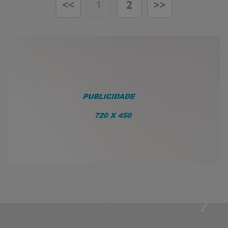
<<
1
2
>>