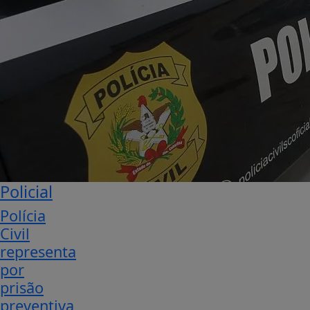
Policial
Polícia
Civil
representa
por
prisão
preventiva