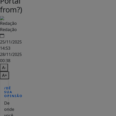
Portal
from?)
Redação
25/11/2025
14:53
28/11/2025
00:38
A-
A+
/DÊ
SUA
OPINIÃO
De
onde
você