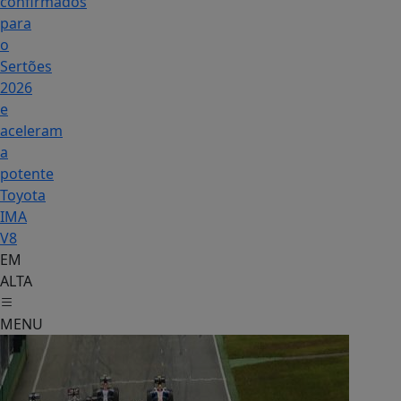
confirmados
para
o
Sertões
2026
e
aceleram
a
potente
Toyota
IMA
V8
EM
ALTA
MENU