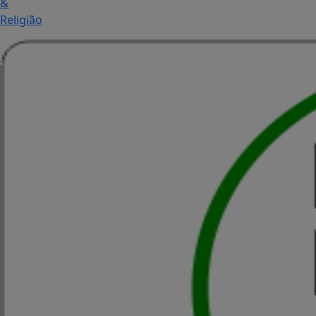
&
Religião