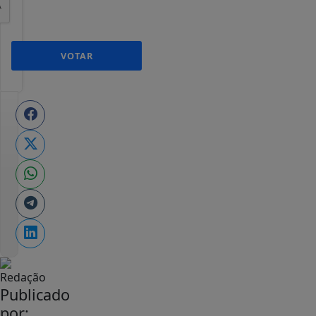
VOTAR
Publicado
por: