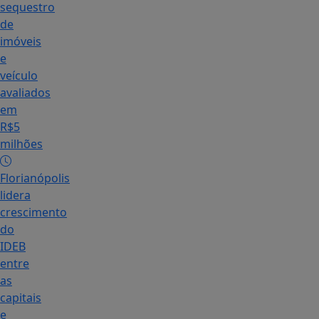
sequestro
de
imóveis
e
veículo
avaliados
em
R$5
milhões
Florianópolis
lidera
crescimento
do
IDEB
entre
as
capitais
e