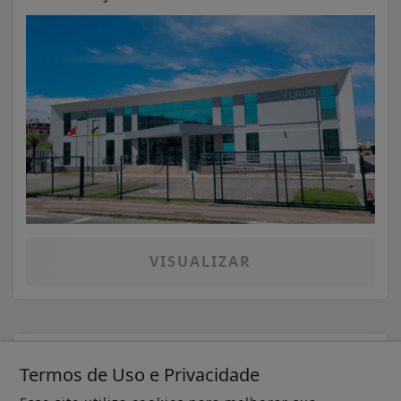
VISUALIZAR
05 DE AGO
FLORIANÓPOLIS
Termos de Uso e Privacidade
Florianópolis lidera crescimento do