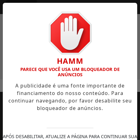
Entrar
HAMM
PARECE QUE VOCÊ USA UM BLOQUEADOR DE
ANÚNCIOS
MENU
NTRE AS CAPITAIS E REGISTRA AVANÇO HISTÓRICO NA APRE
A publicidade é uma fonte importante de
financiamento do nosso conteúdo. Para
EM ALTA
continuar navegando, por favor desabilite seu
bloqueador de anúncios.
APÓS DESABILITAR, ATUALIZE A PÁGINA PARA CONTINUAR SUA
AUTOMOBILISMO
TEMPORADA DE
DIREITOS
S