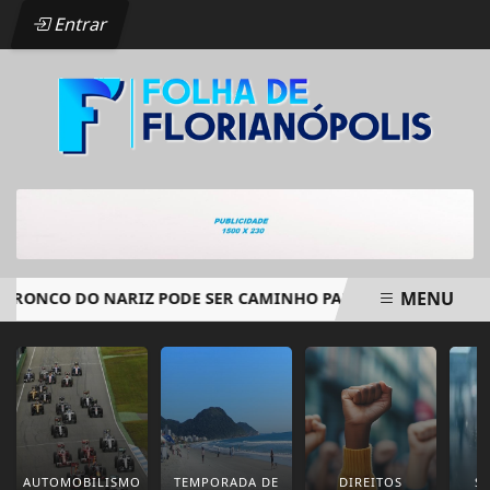
Entrar
MENU
-TRONCO DO NARIZ PODE SER CAMINHO PARA TRATAR LESÃO 
EM ALTA
AUTOMOBILISMO
TEMPORADA DE
DIREITOS
S