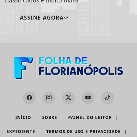
classificados e muito mais!
ASSINE AGORA
INÍCIO
|
SOBRE
|
PAINEL DO LEITOR
|
Termos de Uso e Privacidade
EXPEDIENTE
|
TERMOS DE USO E PRIVACIDADE
|
Esse site utiliza cookies para melhorar sua