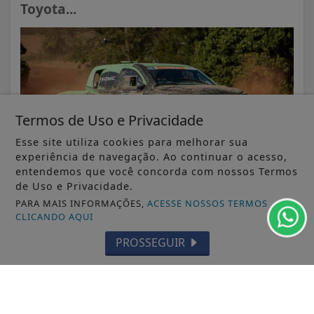
Toyota...
Termos de Uso e Privacidade
Esse site utiliza cookies para melhorar sua
experiência de navegação. Ao continuar o acesso,
entendemos que você concorda com nossos Termos
de Uso e Privacidade.
PARA MAIS INFORMAÇÕES,
ACESSE NOSSOS TERMOS
CLICANDO AQUI
VISUALIZAR
PROSSEGUIR
05 DE AGO
AUTOMOBILISMO