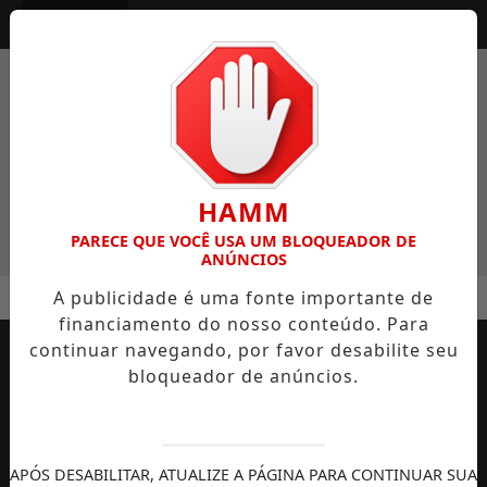
Entrar
HAMM
PARECE QUE VOCÊ USA UM BLOQUEADOR DE
ANÚNCIOS
MENU
 EM LAGUNA
TERAPIA EXPERIMENTAL COM CÉLULAS-TRON
A publicidade é uma fonte importante de
financiamento do nosso conteúdo. Para
EM ALTA
continuar navegando, por favor desabilite seu
bloqueador de anúncios.
APÓS DESABILITAR, ATUALIZE A PÁGINA PARA CONTINUAR SUA
AUTOMOBILISMO
TEMPORADA DE
DIREITOS
S