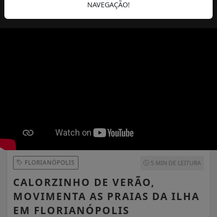
NAVEGAÇÃO!
VERÃO
HUMANOS
FLORIANÓPOLIS
5 MIN DE LEITURA
CALORZINHO DE VERÃO,
MOVIMENTA AS PRAIAS DA ILHA
EM FLORIANÓPOLIS