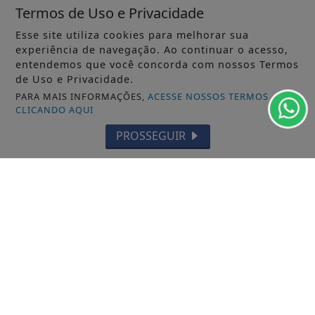
Termos de Uso e Privacidade
Esse site utiliza cookies para melhorar sua
experiência de navegação. Ao continuar o acesso,
entendemos que você concorda com nossos Termos
de Uso e Privacidade.
VISUALIZAR
PARA MAIS INFORMAÇÕES,
ACESSE NOSSOS TERMOS
CLICANDO AQUI
PROSSEGUIR
04 DE AGO
AUTOMOBILISMO
Alfredinho Ibiapina incendeia Cuiabá
com pole, vitória e coração na pista