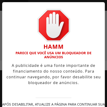
Entrar
HAMM
PARECE QUE VOCÊ USA UM BLOQUEADOR DE
ANÚNCIOS
MENU
EAL SEM CAIR EM GOLPES
FLORIANÓPOLIS LIDERA CRESC
A publicidade é uma fonte importante de
financiamento do nosso conteúdo. Para
EM ALTA
continuar navegando, por favor desabilite seu
bloqueador de anúncios.
APÓS DESABILITAR, ATUALIZE A PÁGINA PARA CONTINUAR SUA
AUTOMOBILISMO
TEMPORADA DE
DIREITOS
S