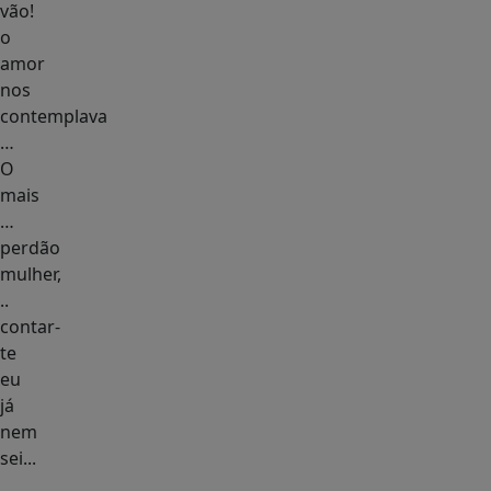
vão!
o
amor
nos
contemplava
…
O
mais
…
perdão
mulher,
..
contar-
te
eu
já
nem
sei...