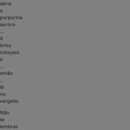
abria
a
purpurina
aurora
…
A
brisa
soluçava
e
…
então
…
lá
no
vargedo.
Não
te
lembras