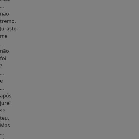
…
não
tremo.
Juraste-
me
…
não
foi
?
…
e
…
após
jurei
se
teu,
Mas
…