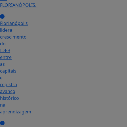
FLORIANÓPOLIS.
Florianópolis
lidera
crescimento
do
IDEB
entre
as
capitais
e
registra
avanço
histórico
na
aprendizagem