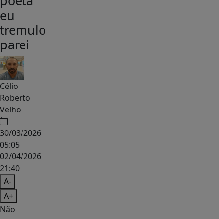
poeta
eu
tremulo
parei
Célio
Roberto
Velho
30/03/2026
05:05
02/04/2026
21:40
A-
A+
Não