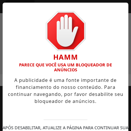
Entrar
HAMM
PARECE QUE VOCÊ USA UM BLOQUEADOR DE
ANÚNCIOS
MENU
DEAL SEM CAIR EM GOLPES
FLORIANÓPOLIS LIDERA CRES
A publicidade é uma fonte importante de
financiamento do nosso conteúdo. Para
EM ALTA
continuar navegando, por favor desabilite seu
bloqueador de anúncios.
APÓS DESABILITAR, ATUALIZE A PÁGINA PARA CONTINUAR SUA
AUTOMOBILISMO
TEMPORADA DE
DIREITOS
S