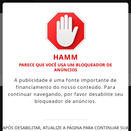
Entrar
HAMM
PARECE QUE VOCÊ USA UM BLOQUEADOR DE
ANÚNCIOS
MENU
L SEM CAIR EM GOLPES
POLÍCIA CIVIL DE SANTA CATARIN
A publicidade é uma fonte importante de
financiamento do nosso conteúdo. Para
EM ALTA
continuar navegando, por favor desabilite seu
bloqueador de anúncios.
APÓS DESABILITAR, ATUALIZE A PÁGINA PARA CONTINUAR SUA
AUTOMOBILISMO
TEMPORADA DE
DIREITOS
S