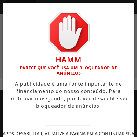
Entrar
HAMM
PARECE QUE VOCÊ USA UM BLOQUEADOR DE
ANÚNCIOS
MENU
 DE COMPRA DE VOTOS E FRAUDE EM LICITAÇÃO EM LAGUNA
A publicidade é uma fonte importante de
financiamento do nosso conteúdo. Para
EM ALTA
continuar navegando, por favor desabilite seu
bloqueador de anúncios.
APÓS DESABILITAR, ATUALIZE A PÁGINA PARA CONTINUAR SUA
AUTOMOBILISMO
TEMPORADA DE
DIREITOS
S