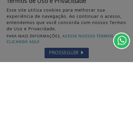
Termos de Uso e Privacidade
Esse site utiliza cookies para melhorar sua
experiência de navegação. Ao continuar o acesso,
entendemos que você concorda com nossos Termos
de Uso e Privacidade.
VISUALIZAR
PARA MAIS INFORMAÇÕES,
ACESSE NOSSOS TERMOS
CLICANDO AQUI
PROSSEGUIR
05 DE AGO
POLICIAL
Polícia Civil de Santa Catarina realiza
sequestro de imóveis e veículo...