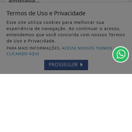
ampliada...
Termos de Uso e Privacidade
Esse site utiliza cookies para melhorar sua
experiência de navegação. Ao continuar o acesso,
entendemos que você concorda com nossos Termos
de Uso e Privacidade.
PARA MAIS INFORMAÇÕES,
ACESSE NOSSOS TERMOS
CLICANDO AQUI
PROSSEGUIR
VISUALIZAR
07 DE AGO
CIDADES
Homem que matou mulher e ocultou