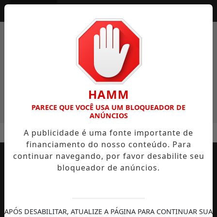
Entrar
HAMM
PARECE QUE VOCÊ USA UM BLOQUEADOR DE
ANÚNCIOS
MENU
-TRONCO DO NARIZ PODE SER CAMINHO PARA TRATAR LESÃO
A publicidade é uma fonte importante de
financiamento do nosso conteúdo. Para
EM ALTA
continuar navegando, por favor desabilite seu
bloqueador de anúncios.
APÓS DESABILITAR, ATUALIZE A PÁGINA PARA CONTINUAR SUA
AUTOMOBILISMO
TEMPORADA DE
DIREITOS
S