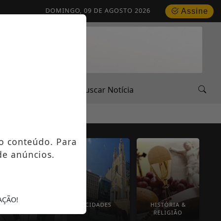
DOMINGO, 09 DE AGOSTO 2026
Assine
URSOS
o conteúdo. Para
de anúncios.
AÇÃO!
ENTREVISTA
CIDADES
HISTÓRIA &
RELIGIÃO