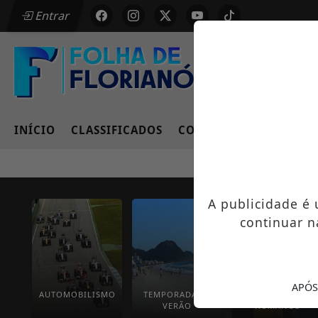
Entrar
INÍCIO
CLASSIFICADOS
COLUNAS
EMPREGOS
A publicidade é
continuar n
APÓS
AUTOMOBILISMO
TEMPORADA DE
DIREITOS
VERÃO
HUMANOS