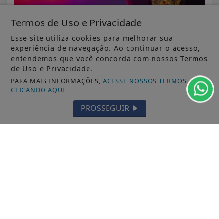
Termos de Uso e Privacidade
Esse site utiliza cookies para melhorar sua
experiência de navegação. Ao continuar o acesso,
entendemos que você concorda com nossos Termos
de Uso e Privacidade.
VISUALIZAR
PARA MAIS INFORMAÇÕES,
ACESSE NOSSOS TERMOS
CLICANDO AQUI
PROSSEGUIR
05 DE AGO
FLORIANÓPOLIS
Dia dos Pais: como comprar o presente
ideal sem cair em golpes