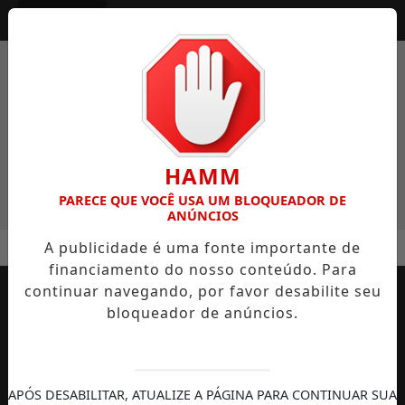
Entrar
HAMM
PARECE QUE VOCÊ USA UM BLOQUEADOR DE
ANÚNCIOS
MENU
B ENTRE AS CAPITAIS E REGISTRA AVANÇO HISTÓRICO NA AP
A publicidade é uma fonte importante de
financiamento do nosso conteúdo. Para
EM ALTA
continuar navegando, por favor desabilite seu
bloqueador de anúncios.
APÓS DESABILITAR, ATUALIZE A PÁGINA PARA CONTINUAR SUA
AUTOMOBILISMO
TEMPORADA DE
DIREITOS
S