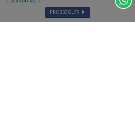
CLICANDO AQUI
VISUALIZAR
PROSSEGUIR
04 DE AGO
CIDADES
CBMSC ATENDE SAÍDA DE PISTA NA BR-
282 EM RANCHO QUEIMADO (SC)