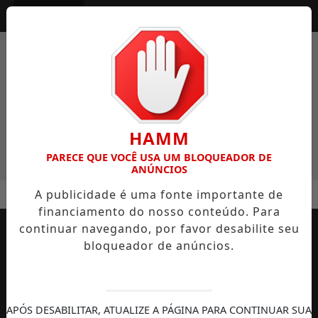
Entrar
HAMM
PARECE QUE VOCÊ USA UM BLOQUEADOR DE
ANÚNCIOS
MENU
DEAL SEM CAIR EM GOLPES
POLÍCIA CIVIL DE SANTA CATA
A publicidade é uma fonte importante de
financiamento do nosso conteúdo. Para
EM ALTA
continuar navegando, por favor desabilite seu
bloqueador de anúncios.
APÓS DESABILITAR, ATUALIZE A PÁGINA PARA CONTINUAR SUA
AUTOMOBILISMO
TEMPORADA DE
DIREITOS
S